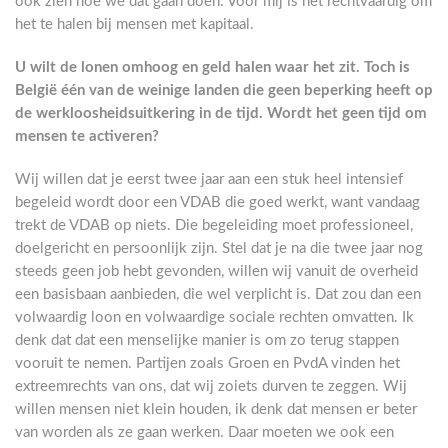
ook zien hoe we dat gaan doen. Voor mij is het rechtvaardig om
het te halen bij mensen met kapitaal.
U wilt de lonen omhoog en geld halen waar het zit. Toch is
België één van de weinige landen die geen beperking heeft op
de werkloosheidsuitkering in de tijd. Wordt het geen tijd om
mensen te activeren?
Wij willen dat je eerst twee jaar aan een stuk heel intensief
begeleid wordt door een VDAB die goed werkt, want vandaag
trekt de VDAB op niets. Die begeleiding moet professioneel,
doelgericht en persoonlijk zijn. Stel dat je na die twee jaar nog
steeds geen job hebt gevonden, willen wij vanuit de overheid
een basisbaan aanbieden, die wel verplicht is. Dat zou dan een
volwaardig loon en volwaardige sociale rechten omvatten. Ik
denk dat dat een menselijke manier is om zo terug stappen
vooruit te nemen. Partijen zoals Groen en PvdA vinden het
extreemrechts van ons, dat wij zoiets durven te zeggen. Wij
willen mensen niet klein houden, ik denk dat mensen er beter
van worden als ze gaan werken. Daar moeten we ook een