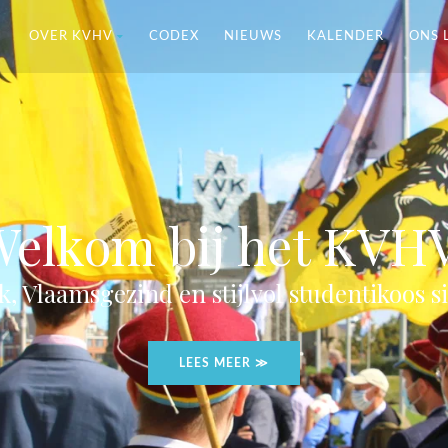
OVER KVHV
CODEX
NIEUWS
KALENDER
ONS 
elkom bij het KVH
k, Vlaamsgezind en stijlvol studentikoos s
LEES MEER ≫