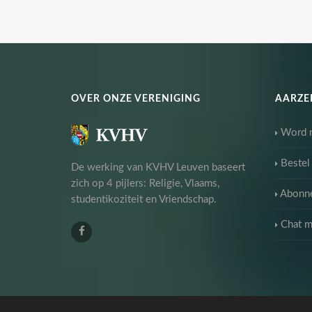
OVER ONZE VERENIGING
AARZEL
Word n
Bestel
De werking van KVHV Leuven baseert
zich op 4 pijlers: Religie, Vlaams,
Abonne
studentikoziteit en Vriendschap.
Chat m