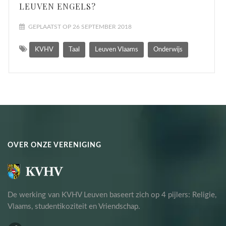
LEUVEN ENGELS?
GEPLAATST OP 26 SEPTEMBER 2018
KVHV
Taal
Leuven Vlaams
Onderwijs
OVER ONZE VERENIGING
De werking van KVHV Leuven baseert zich op 4 pijlers: Religie,
Vlaams, studentikoziteit en Vriendschap.